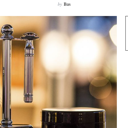
by
Bas