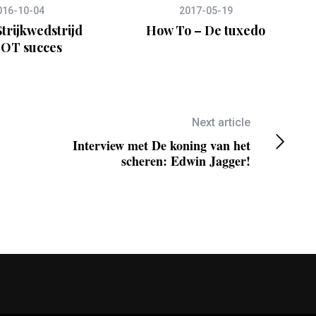
016-10-04
2017-05-19
trijkwedstrijd
How To – De tuxedo
OT succes
Next article
Interview met De koning van het
scheren: Edwin Jagger!