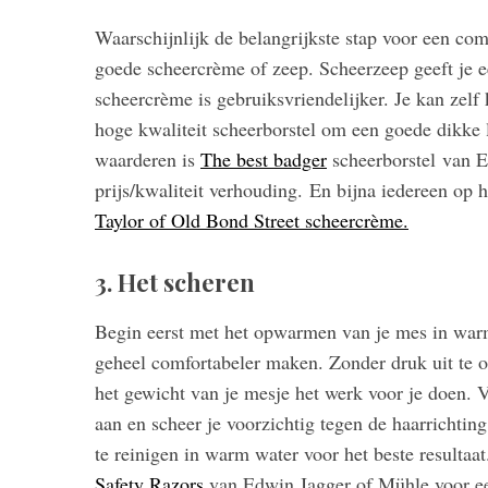
Waarschijnlijk de belangrijkste stap voor een com
goede scheercrème of zeep. Scheerzeep geeft je ee
scheercrème is gebruiksvriendelijker. Je kan zelf 
hoge kwaliteit scheerborstel om een goede dikke l
waarderen is
The best badger
scheerborstel van E
prijs/kwaliteit verhouding. En bijna iedereen op 
Taylor of Old Bond Street scheercrème.
3. Het scheren
Begin eerst met het opwarmen van je mes in warm 
geheel comfortabeler maken. Zonder druk uit te o
het gewicht van je mesje het werk voor je doen. V
aan en scheer je voorzichtig tegen de haarrichting
te reinigen in warm water voor het beste resultaa
Safety Razors
van Edwin Jagger of Mühle voor ee