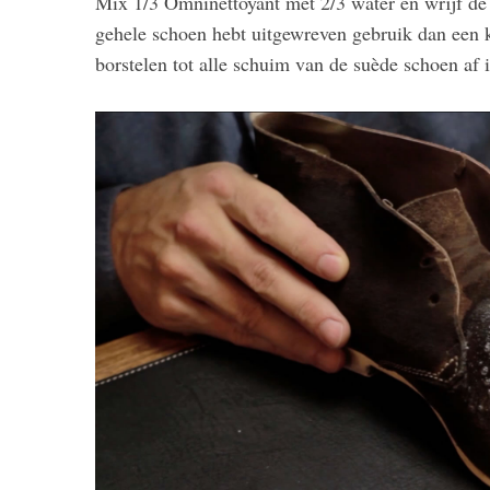
Mix 1/3 Omninettoyant met 2/3 water en wrijf de 
gehele schoen hebt uitgewreven gebruik dan een kl
borstelen tot alle schuim van de suède schoen af